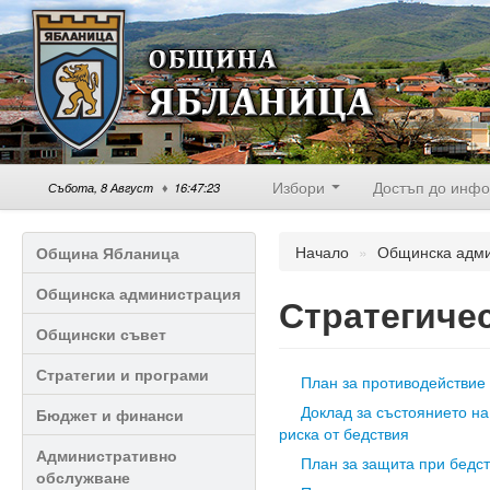
Избори
Достъп до инф
Събота, 8 Август
♦
16
:
47
:
23
Начало
»
Общинска адм
Община Ябланица
Общинска администрация
Стратегиче
Общински съвет
Стратегии и програми
План за противодействие
Доклад за състоянието на
Бюджет и финанси
риска от бедствия
Административно
План за защита при бедс
обслужване